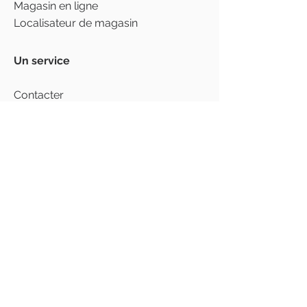
Magasin en ligne
Localisateur de magasin
Un service
Contacter
FAQ
Livraison et expédition
Politique de confidentialité
Termes et conditions
Avertissement
Garantie et responsibilite
Pour le business
Devenez revendeur
Ecopots Pim