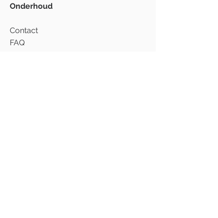
Onderhoud
Contact
FAQ
Levering & verzending
Privacybeleid
Voorwaarden
Disclaimer
Garantie en Aansprakelijkheid
Voor zaken
Word wederverkoper
Ecopots Pim