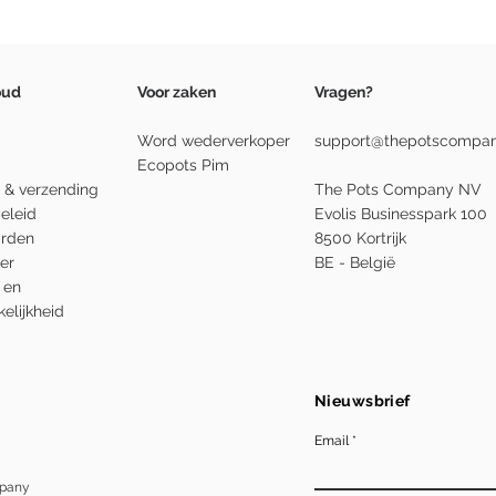
oud
Voor zaken
Vragen?
Word wederverkoper
support@thepotscompan
Ecopots Pim
 & verzending
The Pots Company NV
eleid
Evolis Businesspark 100
rden
8500 Kortrijk
er
BE - België
 en
elijkheid
Nieuwsbrief
Email
mpany