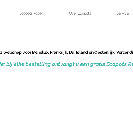
Ecopots kopen
Over Ecopots
Service
ts webshop voor Benelux, Frankrijk, Duitsland en Oostenrijk.
Verzendi
tie: bij elke bestelling ontvangt u een gratis Ecopots 