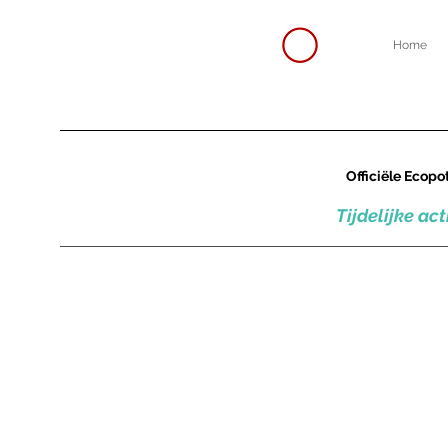
Home
Officiële Ecopo
Tijdelijke ac
Store
/
Round pots
/
Tall and large pots
/
Amsterdam